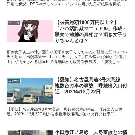
詳細に解説。PERやボリンジャーバンドを用いた分析結果も掲載。
投資判断の参考にどうぞ。」
【被害総額1000万円以上？】
ニュース
「パパ活詐欺マニュアル」作成・
販売で逮捕の真相は？頂き女子り
りちゃんとは？
頂き女子炎上の件が面白い①頂き女子りりちゃんが話題に②コレコレ
氏の動画に出演③策士コレコレ氏によって手口や稼いだ金額（2億以
上）が明かされる④noteで情報商材も販売⑤投稿後、「脱税じゃ
ね？」「騙しているだけじゃね？」と炎上⑥りりちゃん鍵垢...
【愛知】名古屋高速3号大高線
ニュース
複数台の車の事故 呼続出入口付
近、2023年12月22日
【愛知】名古屋高速3号大高線 複数台の車の事故 呼続出入口付
近、2023年12月22日朝から多重事故😭毛が無いと良いね🧑‍🦲
小田急江ノ島線 人身事故との情
ニュース