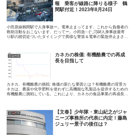
報 乗客が線路に降りる様子 鶴
間駅付近！2023年8月24日
小田原線鶴間駅で人身事故ー。電車止まってます。これから負傷者の
救助活動をおこないます、だってー。小田急⋯(᷄･‸･᷅)ξ̴#人身事故最寄
り駅の踏切近づいたタイミングで異様な警笛＆電車の緊急停止まさか
と思ったらそうで踏切渡れないから駅の中通っ...
カネカの株価: 有機酪農での再成
ニュース
長を目指して
カネカ、有機酪農の挑戦: 株価の新たな要因とは？有機酪農の背景カ
ネカは、農薬や化学肥料を使わずに高機能な乳製品を提供するための
有機酪農に挑戦している。これにより、カネカの食品事業の再成長が
期待されている。北海道別海町の取り組みカネカの社員が...
【文春】少年隊・東山紀之がジャ
ニュース
ニーズ事務所の代表に内定！藤島
ジュリー景子の後任は？