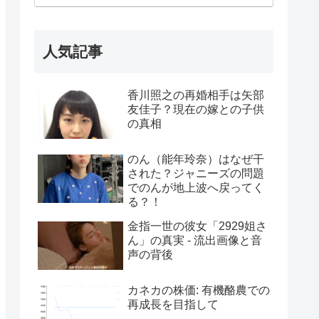
人気記事
香川照之の再婚相手は矢部
友佳子？現在の嫁との子供
の真相
のん（能年玲奈）はなぜ干
された？ジャニーズの問題
でのんが地上波へ戻ってく
る？！
金指一世の彼女「2929姐さ
ん」の真実 - 流出画像と音
声の背後
カネカの株価: 有機酪農での
再成長を目指して